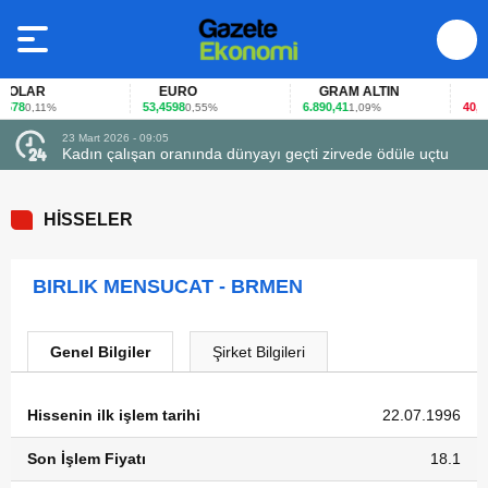
OLAR
EURO
GRAM ALTIN
FAİ
78
53,4598
6.890,41
40,65
0,11%
0,55%
1,09%
-
23 Mart 2026 - 09:05
Kadın çalışan oranında dünyayı geçti zirvede ödüle uçtu
HİSSELER
BIRLIK MENSUCAT - BRMEN
Genel Bilgiler
Şirket Bilgileri
Hissenin ilk işlem tarihi
22.07.1996
Son İşlem Fiyatı
18.1