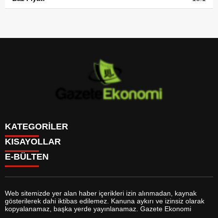
KATEGORİLER
KISAYOLLAR
GÜNDEM
E-BÜLTEN
DÜNYA
BURÇLAR
SİYASET
CANLI BORSA
EKONOMİ
CANLI SONUÇLAR
SPOR
CANLI TV
MAGAZİN
Web sitemizde yer alan haber içerikleri izin alınmadan, kaynak
FİKSTÜR
SAĞLIK
gösterilerek dahi iktibas edilemez. Kanuna aykırı ve izinsiz olarak
FİRMA EKLE
EĞİTİM
gazeteekonomi.com
e-bültenine abone olarak, tarafınıza haber,
kopyalanamaz, başka yerde yayınlanamaz. Gazete Ekonomi
FİRMA REHBERİ
YAŞAM
duyuru ve kampanya içerikli e-postaların gönderilmesini kabul etmiş