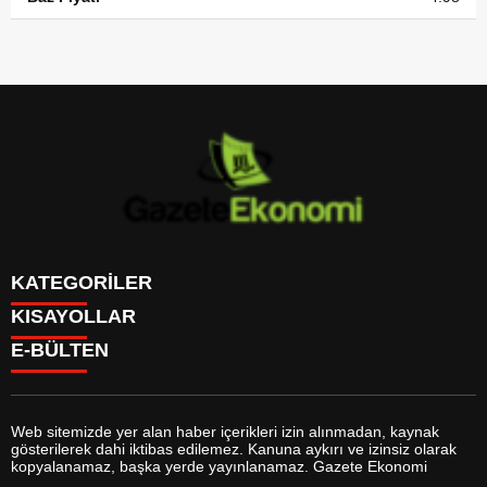
KATEGORİLER
KISAYOLLAR
GÜNDEM
E-BÜLTEN
DÜNYA
BURÇLAR
SİYASET
CANLI BORSA
EKONOMİ
CANLI SONUÇLAR
SPOR
CANLI TV
MAGAZİN
Web sitemizde yer alan haber içerikleri izin alınmadan, kaynak
FİKSTÜR
SAĞLIK
gösterilerek dahi iktibas edilemez. Kanuna aykırı ve izinsiz olarak
FİRMA EKLE
EĞİTİM
gazeteekonomi.com
e-bültenine abone olarak, tarafınıza haber,
kopyalanamaz, başka yerde yayınlanamaz. Gazete Ekonomi
FİRMA REHBERİ
YAŞAM
duyuru ve kampanya içerikli e-postaların gönderilmesini kabul etmiş