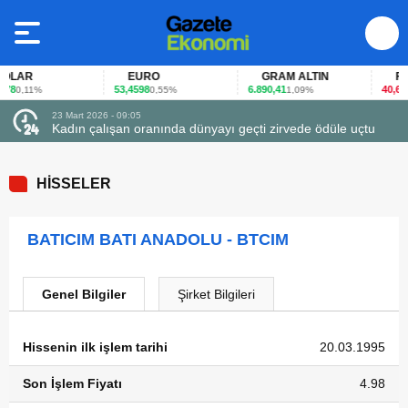
LAR
EURO
GRAM ALTIN
FAİZ
8
53,4598
6.890,41
40,65
0,11%
0,55%
1,09%
-0
23 Mart 2026 - 09:05
Kadın çalışan oranında dünyayı geçti zirvede ödüle uçtu
HİSSELER
BATICIM BATI ANADOLU - BTCIM
Genel Bilgiler
Şirket Bilgileri
Hissenin ilk işlem tarihi
20.03.1995
Son İşlem Fiyatı
4.98