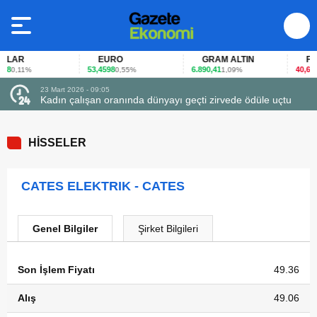
LAR
EURO
GRAM ALTIN
FAİZ
8
53,4598
6.890,41
40,65
0,11%
0,55%
1,09%
-0,
23 Mart 2026 - 09:05
Kadın çalışan oranında dünyayı geçti zirvede ödüle uçtu
HİSSELER
CATES ELEKTRIK - CATES
Genel Bilgiler
Şirket Bilgileri
Son İşlem Fiyatı
49.36
Alış
49.06