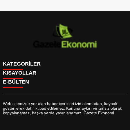
KATEGORİLER
KISAYOLLAR
GÜNDEM
E-BÜLTEN
DÜNYA
BURÇLAR
SİYASET
CANLI BORSA
EKONOMİ
CANLI SONUÇLAR
SPOR
CANLI TV
MAGAZİN
Web sitemizde yer alan haber içerikleri izin alınmadan, kaynak
FİKSTÜR
SAĞLIK
gösterilerek dahi iktibas edilemez. Kanuna aykırı ve izinsiz olarak
FİRMA EKLE
EĞİTİM
gazeteekonomi.com
e-bültenine abone olarak, tarafınıza haber,
kopyalanamaz, başka yerde yayınlanamaz. Gazete Ekonomi
FİRMA REHBERİ
YAŞAM
duyuru ve kampanya içerikli e-postaların gönderilmesini kabul etmiş
GAZETELER
TEKNOLOJİ
olursunuz.
HABER GÖNDER
KÜLTÜR SANAT
HAVA DURUMU
BİYOGRAFİLER