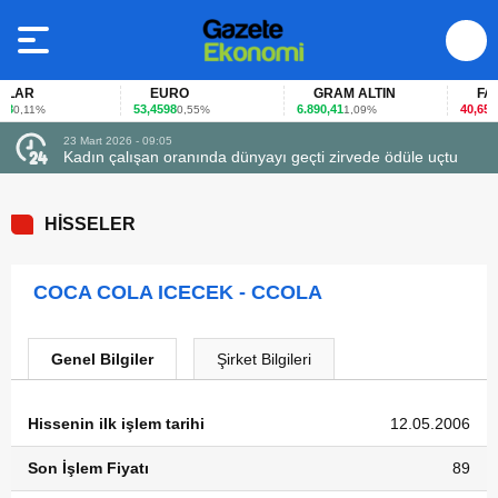
LAR
EURO
GRAM ALTIN
FAİZ
53,4598
6.890,41
40,65
0,11%
0,55%
1,09%
-0,
23 Mart 2026 - 09:05
Kadın çalışan oranında dünyayı geçti zirvede ödüle uçtu
HİSSELER
COCA COLA ICECEK - CCOLA
Genel Bilgiler
Şirket Bilgileri
Hissenin ilk işlem tarihi
12.05.2006
Son İşlem Fiyatı
89