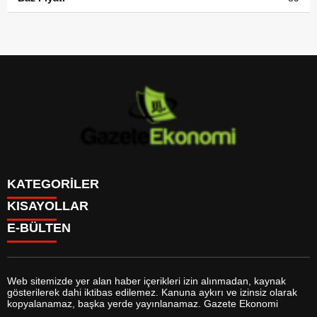
KATEGORİLER
KISAYOLLAR
GÜNDEM
E-BÜLTEN
DÜNYA
BURÇLAR
SİYASET
CANLI BORSA
EKONOMİ
CANLI SONUÇLAR
SPOR
CANLI TV
MAGAZİN
Web sitemizde yer alan haber içerikleri izin alınmadan, kaynak
FİKSTÜR
SAĞLIK
gösterilerek dahi iktibas edilemez. Kanuna aykırı ve izinsiz olarak
FİRMA EKLE
EĞİTİM
gazeteekonomi.com
e-bültenine abone olarak, tarafınıza haber,
kopyalanamaz, başka yerde yayınlanamaz. Gazete Ekonomi
FİRMA REHBERİ
YAŞAM
duyuru ve kampanya içerikli e-postaların gönderilmesini kabul etmiş