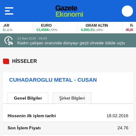
LAR
EURO
GRAM ALTIN
FAİZ
53,4598
6.890,41
40,65
0,11%
0,55%
1,09%
-0,
23 Mart 2026 - 09:05
Kadın çalışan oranında dünyayı geçti zirvede ödüle uçtu
HİSSELER
CUHADAROGLU METAL - CUSAN
Genel Bilgiler
Şirket Bilgileri
Hissenin ilk işlem tarihi
18.02.2016
Son İşlem Fiyatı
24.76