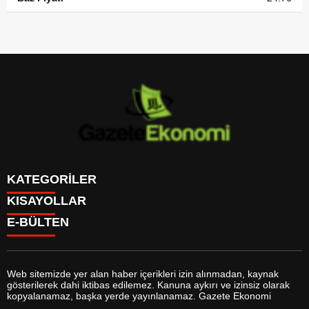
KATEGORİLER
KISAYOLLAR
GÜNDEM
E-BÜLTEN
DÜNYA
BURÇLAR
SİYASET
CANLI BORSA
EKONOMİ
CANLI SONUÇLAR
SPOR
CANLI TV
MAGAZİN
Web sitemizde yer alan haber içerikleri izin alınmadan, kaynak
FİKSTÜR
SAĞLIK
gösterilerek dahi iktibas edilemez. Kanuna aykırı ve izinsiz olarak
FİRMA EKLE
EĞİTİM
gazeteekonomi.com
e-bültenine abone olarak, tarafınıza haber,
kopyalanamaz, başka yerde yayınlanamaz. Gazete Ekonomi
FİRMA REHBERİ
YAŞAM
duyuru ve kampanya içerikli e-postaların gönderilmesini kabul etmiş