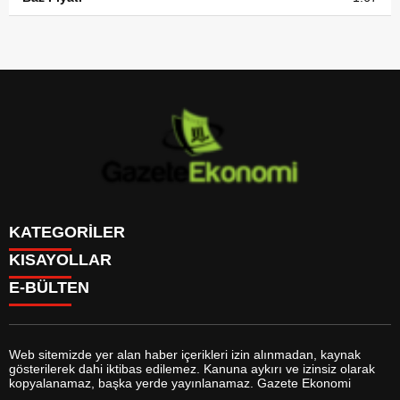
KATEGORİLER
KISAYOLLAR
GÜNDEM
E-BÜLTEN
DÜNYA
BURÇLAR
SİYASET
CANLI BORSA
EKONOMİ
CANLI SONUÇLAR
SPOR
CANLI TV
MAGAZİN
Web sitemizde yer alan haber içerikleri izin alınmadan, kaynak
FİKSTÜR
SAĞLIK
gösterilerek dahi iktibas edilemez. Kanuna aykırı ve izinsiz olarak
FİRMA EKLE
EĞİTİM
gazeteekonomi.com
e-bültenine abone olarak, tarafınıza haber,
kopyalanamaz, başka yerde yayınlanamaz. Gazete Ekonomi
FİRMA REHBERİ
YAŞAM
duyuru ve kampanya içerikli e-postaların gönderilmesini kabul etmiş