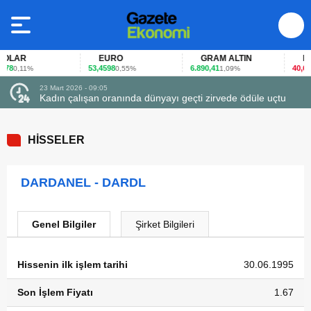
LAR
EURO
GRAM ALTIN
FAİ
78
53,4598
6.890,41
40,65
0,11%
0,55%
1,09%
-0
23 Mart 2026 - 09:05
Kadın çalışan oranında dünyayı geçti zirvede ödüle uçtu
HİSSELER
DARDANEL - DARDL
Genel Bilgiler
Şirket Bilgileri
Hissenin ilk işlem tarihi
30.06.1995
Son İşlem Fiyatı
1.67