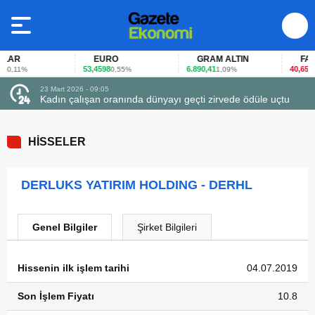
LAR
EURO
GRAM ALTIN
FAİZ
53,4598
6.890,41
40,65
0,11%
0,55%
1,09%
-0,
23 Mart 2026 - 09:05
Kadın çalışan oranında dünyayı geçti zirvede ödüle uçtu
HİSSELER
DERLUKS YATIRIM HOLDING - DERHL
Genel Bilgiler
Şirket Bilgileri
Hissenin ilk işlem tarihi
04.07.2019
Son İşlem Fiyatı
10.8