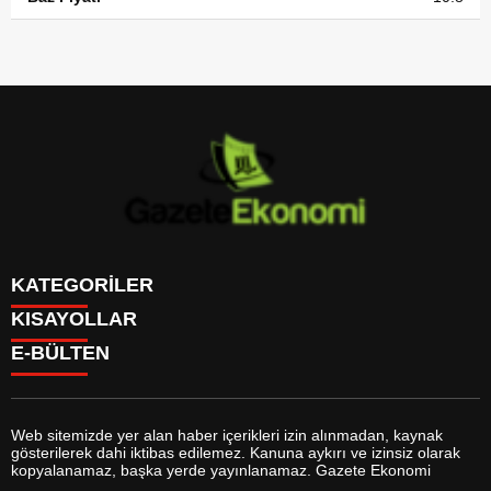
KATEGORİLER
KISAYOLLAR
GÜNDEM
E-BÜLTEN
DÜNYA
BURÇLAR
SİYASET
CANLI BORSA
EKONOMİ
CANLI SONUÇLAR
SPOR
CANLI TV
MAGAZİN
Web sitemizde yer alan haber içerikleri izin alınmadan, kaynak
FİKSTÜR
SAĞLIK
gösterilerek dahi iktibas edilemez. Kanuna aykırı ve izinsiz olarak
FİRMA EKLE
EĞİTİM
gazeteekonomi.com
e-bültenine abone olarak, tarafınıza haber,
kopyalanamaz, başka yerde yayınlanamaz. Gazete Ekonomi
FİRMA REHBERİ
YAŞAM
duyuru ve kampanya içerikli e-postaların gönderilmesini kabul etmiş