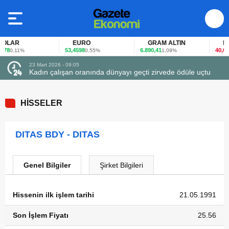
LAR
EURO
GRAM ALTIN
FAİ
78
53,4598
6.890,41
40,65
0,11%
0,55%
1,09%
-0
23 Mart 2026 - 09:05
Kadın çalışan oranında dünyayı geçti zirvede ödüle uçtu
HİSSELER
DITAS BDY - DITAS
Genel Bilgiler
Şirket Bilgileri
Hissenin ilk işlem tarihi
21.05.1991
Son İşlem Fiyatı
25.56