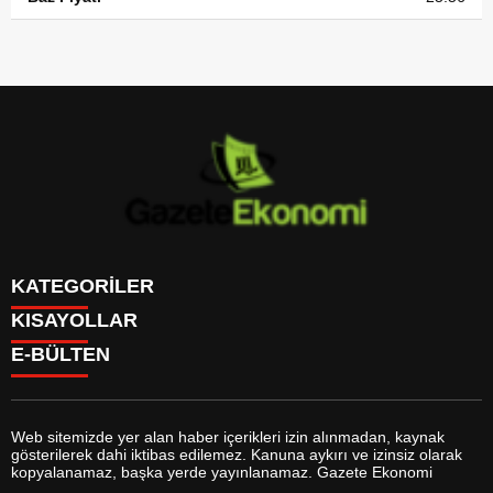
KATEGORİLER
KISAYOLLAR
GÜNDEM
E-BÜLTEN
DÜNYA
BURÇLAR
SİYASET
CANLI BORSA
EKONOMİ
CANLI SONUÇLAR
SPOR
CANLI TV
MAGAZİN
Web sitemizde yer alan haber içerikleri izin alınmadan, kaynak
FİKSTÜR
SAĞLIK
gösterilerek dahi iktibas edilemez. Kanuna aykırı ve izinsiz olarak
FİRMA EKLE
EĞİTİM
gazeteekonomi.com
e-bültenine abone olarak, tarafınıza haber,
kopyalanamaz, başka yerde yayınlanamaz. Gazete Ekonomi
FİRMA REHBERİ
YAŞAM
duyuru ve kampanya içerikli e-postaların gönderilmesini kabul etmiş