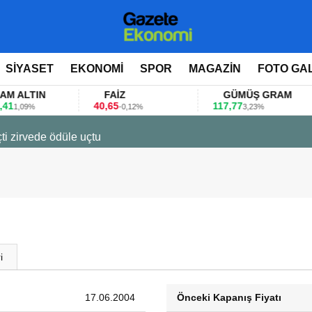
SİYASET
EKONOMİ
SPOR
MAGAZİN
FOTO GA
LTIN
FAİZ
GÜMÜŞ GRAM
40,65
117,77
8
09%
-0,12%
3,23%
ti zirvede ödüle uçtu
i
17.06.2004
Önceki Kapanış Fiyatı