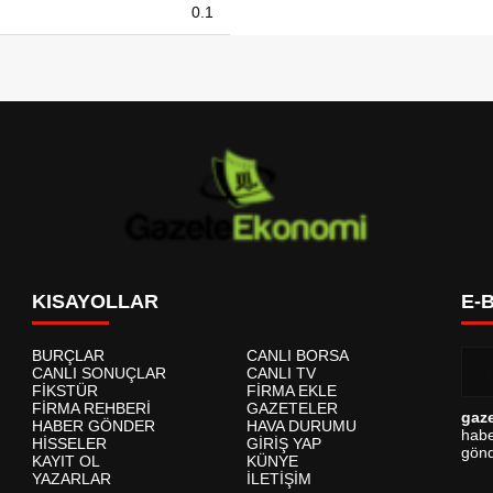
0.1
KISAYOLLAR
E-
BURÇLAR
CANLI BORSA
CANLI SONUÇLAR
CANLI TV
FİKSTÜR
FİRMA EKLE
FİRMA REHBERİ
GAZETELER
gaz
HABER GÖNDER
HAVA DURUMU
habe
HİSSELER
GİRİŞ YAP
gönd
KAYIT OL
KÜNYE
YAZARLAR
İLETİŞİM