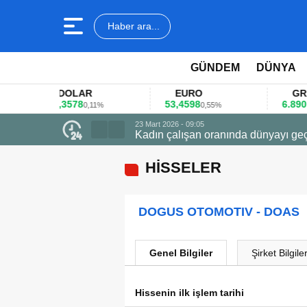
Haber ara...
GÜNDEM
DÜNYA
DOLAR
EURO
GRAM A
45,3578
53,4598
6.890,41
0,11%
0,55%
1,
23 Mart 2026 - 09:05
Kadın çalışan oranında dünyayı geç
HİSSELER
DOGUS OTOMOTIV - DOAS
Genel Bilgiler
Şirket Bilgiler
Hissenin ilk işlem tarihi