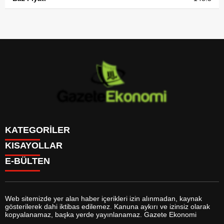
KATEGORİLER
KISAYOLLAR
GÜNDEM
E-BÜLTEN
DÜNYA
BURÇLAR
SİYASET
CANLI BORSA
EKONOMİ
CANLI SONUÇLAR
SPOR
CANLI TV
MAGAZİN
Web sitemizde yer alan haber içerikleri izin alınmadan, kaynak
FİKSTÜR
SAĞLIK
gösterilerek dahi iktibas edilemez. Kanuna aykırı ve izinsiz olarak
FİRMA EKLE
EĞİTİM
gazeteekonomi.com
e-bültenine abone olarak, tarafınıza haber,
kopyalanamaz, başka yerde yayınlanamaz. Gazete Ekonomi
FİRMA REHBERİ
YAŞAM
duyuru ve kampanya içerikli e-postaların gönderilmesini kabul etmiş