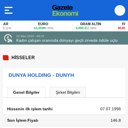
LAR
EURO
GRAM ALTIN
FAİZ
53,4598
6.890,41
40,65
0,11%
0,55%
1,09%
-0,
23 Mart 2026 - 09:05
Kadın çalışan oranında dünyayı geçti zirvede ödüle uçtu
HİSSELER
DUNYA HOLDING - DUNYH
Genel Bilgiler
Şirket Bilgileri
Hissenin ilk işlem tarihi
07.07.1998
Son İşlem Fiyatı
146.8