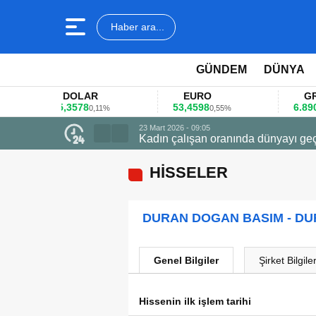
Haber ara...
GÜNDEM
DÜNYA
DOLAR
EURO
GRAM 
45,3578
53,4598
6.890,41
0,11%
0,55%
1
23 Mart 2026 - 09:05
Kadın çalışan oranında dünyayı geç
HİSSELER
DURAN DOGAN BASIM - D
Genel Bilgiler
Şirket Bilgiler
Hissenin ilk işlem tarihi