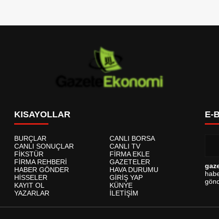
KISAYOLLAR
E-
BURÇLAR
CANLI BORSA
CANLI SONUÇLAR
CANLI TV
FİKSTÜR
FİRMA EKLE
FİRMA REHBERİ
GAZETELER
gaz
HABER GÖNDER
HAVA DURUMU
habe
HİSSELER
GİRİŞ YAP
gönd
KAYIT OL
KÜNYE
YAZARLAR
İLETİŞİM