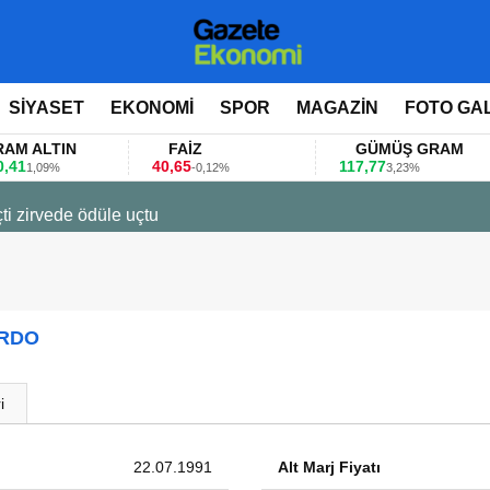
SİYASET
EKONOMİ
SPOR
MAGAZİN
FOTO GA
ALTIN
FAİZ
GÜMÜŞ GRAM
40,65
117,77
,09%
-0,12%
3,23%
ti zirvede ödüle uçtu
URDO
i
22.07.1991
Alt Marj Fiyatı