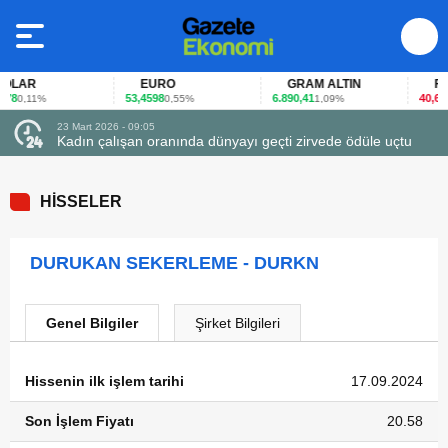
LAR
EURO
GRAM ALTIN
FAİZ
8
53,4598
6.890,41
40,65
0,11%
0,55%
1,09%
-0
23 Mart 2026 - 09:05
Kadın çalışan oranında dünyayı geçti zirvede ödüle uçtu
HİSSELER
DURUKAN SEKERLEME - DURKN
Genel Bilgiler
Şirket Bilgileri
Hissenin ilk işlem tarihi
17.09.2024
Son İşlem Fiyatı
20.58