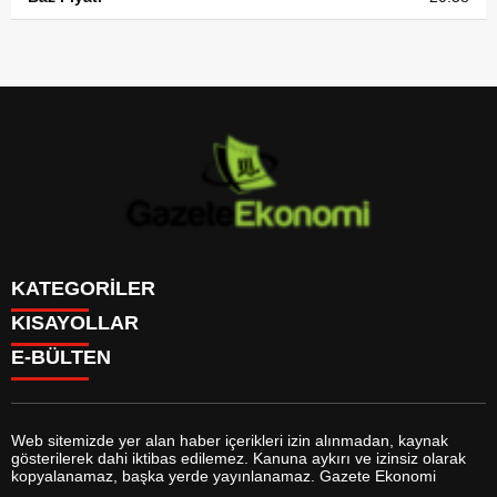
KATEGORİLER
KISAYOLLAR
GÜNDEM
E-BÜLTEN
DÜNYA
BURÇLAR
SİYASET
CANLI BORSA
EKONOMİ
CANLI SONUÇLAR
SPOR
CANLI TV
MAGAZİN
Web sitemizde yer alan haber içerikleri izin alınmadan, kaynak
FİKSTÜR
SAĞLIK
gösterilerek dahi iktibas edilemez. Kanuna aykırı ve izinsiz olarak
FİRMA EKLE
EĞİTİM
gazeteekonomi.com
e-bültenine abone olarak, tarafınıza haber,
kopyalanamaz, başka yerde yayınlanamaz. Gazete Ekonomi
FİRMA REHBERİ
YAŞAM
duyuru ve kampanya içerikli e-postaların gönderilmesini kabul etmiş