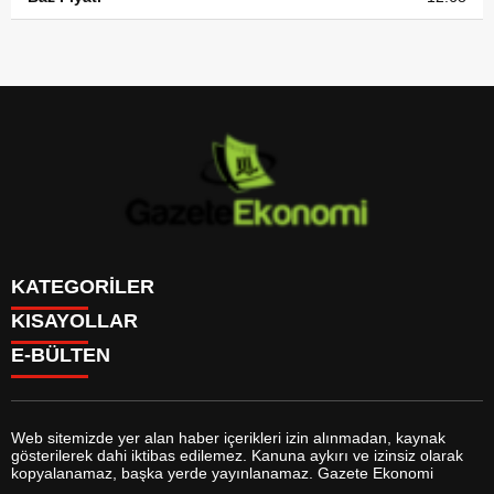
KATEGORİLER
KISAYOLLAR
GÜNDEM
E-BÜLTEN
DÜNYA
BURÇLAR
SİYASET
CANLI BORSA
EKONOMİ
CANLI SONUÇLAR
SPOR
CANLI TV
MAGAZİN
Web sitemizde yer alan haber içerikleri izin alınmadan, kaynak
FİKSTÜR
SAĞLIK
gösterilerek dahi iktibas edilemez. Kanuna aykırı ve izinsiz olarak
FİRMA EKLE
EĞİTİM
gazeteekonomi.com
e-bültenine abone olarak, tarafınıza haber,
kopyalanamaz, başka yerde yayınlanamaz. Gazete Ekonomi
FİRMA REHBERİ
YAŞAM
duyuru ve kampanya içerikli e-postaların gönderilmesini kabul etmiş