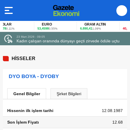
OLAR
EURO
GRAM ALTIN
FAİ
78
53,4598
6.890,41
40,65
0,11%
0,55%
1,09%
-
23 Mart 2026 - 09:05
Kadın çalışan oranında dünyayı geçti zirvede ödüle uçtu
HİSSELER
DYO BOYA - DYOBY
Genel Bilgiler
Şirket Bilgileri
Hissenin ilk işlem tarihi
12.08.1987
Son İşlem Fiyatı
12.68