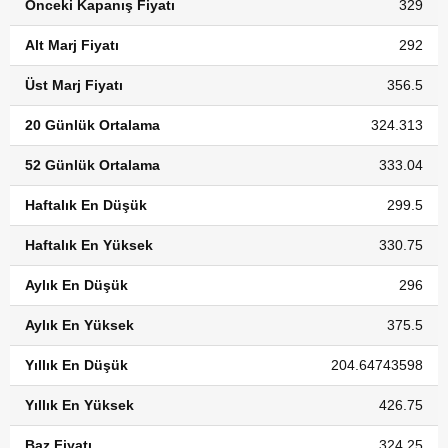
Önceki Kapanış Fiyatı
329
Alt Marj Fiyatı
292
Üst Marj Fiyatı
356.5
20 Günlük Ortalama
324.313
52 Günlük Ortalama
333.04
Haftalık En Düşük
299.5
Haftalık En Yüksek
330.75
Aylık En Düşük
296
Aylık En Yüksek
375.5
Yıllık En Düşük
204.64743598
Yıllık En Yüksek
426.75
Baz Fiyatı
324.25