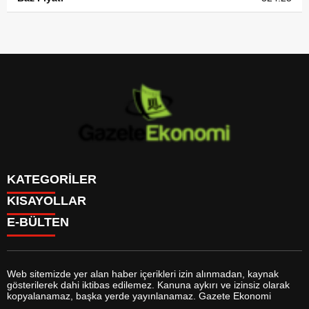
KATEGORİLER
KISAYOLLAR
GÜNDEM
E-BÜLTEN
DÜNYA
BURÇLAR
SİYASET
CANLI BORSA
EKONOMİ
CANLI SONUÇLAR
SPOR
CANLI TV
MAGAZİN
Web sitemizde yer alan haber içerikleri izin alınmadan, kaynak
FİKSTÜR
SAĞLIK
gösterilerek dahi iktibas edilemez. Kanuna aykırı ve izinsiz olarak
FİRMA EKLE
EĞİTİM
gazeteekonomi.com
e-bültenine abone olarak, tarafınıza haber,
kopyalanamaz, başka yerde yayınlanamaz. Gazete Ekonomi
FİRMA REHBERİ
YAŞAM
duyuru ve kampanya içerikli e-postaların gönderilmesini kabul etmiş