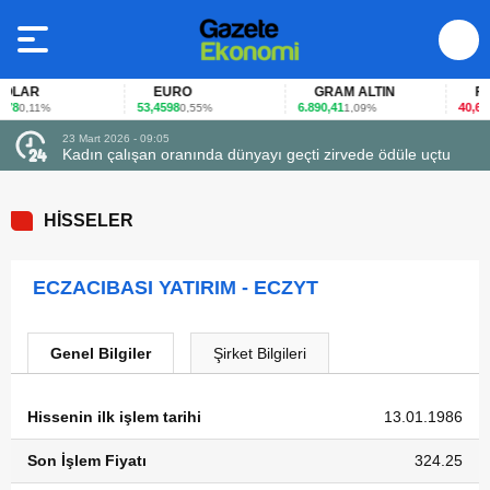
LAR
EURO
GRAM ALTIN
FAİZ
8
53,4598
6.890,41
40,65
0,11%
0,55%
1,09%
-0
23 Mart 2026 - 09:05
Kadın çalışan oranında dünyayı geçti zirvede ödüle uçtu
HİSSELER
ECZACIBASI YATIRIM - ECZYT
Genel Bilgiler
Şirket Bilgileri
Hissenin ilk işlem tarihi
13.01.1986
Son İşlem Fiyatı
324.25