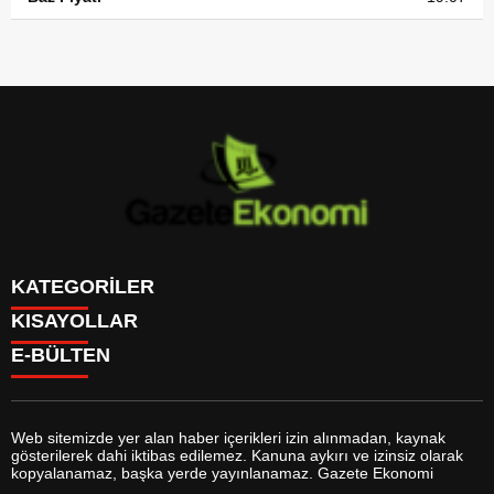
KATEGORİLER
KISAYOLLAR
GÜNDEM
E-BÜLTEN
DÜNYA
BURÇLAR
SİYASET
CANLI BORSA
EKONOMİ
CANLI SONUÇLAR
SPOR
CANLI TV
MAGAZİN
Web sitemizde yer alan haber içerikleri izin alınmadan, kaynak
FİKSTÜR
SAĞLIK
gösterilerek dahi iktibas edilemez. Kanuna aykırı ve izinsiz olarak
FİRMA EKLE
EĞİTİM
gazeteekonomi.com
e-bültenine abone olarak, tarafınıza haber,
kopyalanamaz, başka yerde yayınlanamaz. Gazete Ekonomi
FİRMA REHBERİ
YAŞAM
duyuru ve kampanya içerikli e-postaların gönderilmesini kabul etmiş