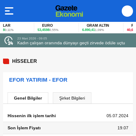
LAR
EURO
GRAM ALTIN
FAİZ
8
53,4598
6.890,41
40,65
0,11%
0,55%
1,09%
-0
23 Mart 2026 - 09:05
Kadın çalışan oranında dünyayı geçti zirvede ödüle uçtu
HİSSELER
EFOR YATIRIM - EFOR
Genel Bilgiler
Şirket Bilgileri
Hissenin ilk işlem tarihi
05.07.2024
Son İşlem Fiyatı
19.07