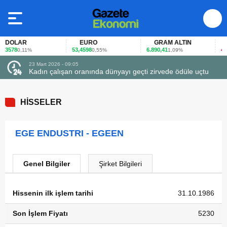
DOLAR
EURO
GRAM ALTIN
F
3578
53,4598
6.890,41
40,6
0,11%
0,55%
1,09%
23 Mart 2026 - 09:05
Kadın çalışan oranında dünyayı geçti zirvede ödüle uçtu
HİSSELER
EGE ENDUSTRI - EGEEN
Genel Bilgiler
Şirket Bilgileri
Hissenin ilk işlem tarihi
31.10.1986
Son İşlem Fiyatı
5230