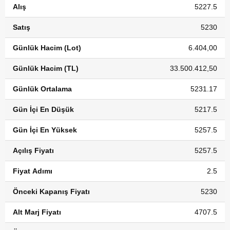
Alış
5227.5
Satış
5230
Günlük Hacim (Lot)
6.404,00
Günlük Hacim (TL)
33.500.412,50
Günlük Ortalama
5231.17
Gün İçi En Düşük
5217.5
Gün İçi En Yüksek
5257.5
Açılış Fiyatı
5257.5
Fiyat Adımı
2.5
Önceki Kapanış Fiyatı
5230
Alt Marj Fiyatı
4707.5