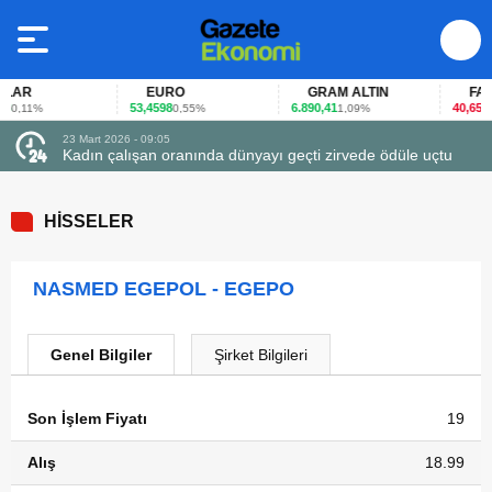
AR
EURO
GRAM ALTIN
FAİZ
53,4598
6.890,41
40,65
0,11%
0,55%
1,09%
-0,
23 Mart 2026 - 09:05
Kadın çalışan oranında dünyayı geçti zirvede ödüle uçtu
HİSSELER
NASMED EGEPOL - EGEPO
Genel Bilgiler
Şirket Bilgileri
Son İşlem Fiyatı
19
Alış
18.99