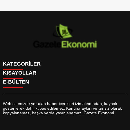
KATEGORİLER
KISAYOLLAR
GÜNDEM
E-BÜLTEN
DÜNYA
BURÇLAR
SİYASET
CANLI BORSA
EKONOMİ
CANLI SONUÇLAR
SPOR
CANLI TV
MAGAZİN
Web sitemizde yer alan haber içerikleri izin alınmadan, kaynak
FİKSTÜR
SAĞLIK
gösterilerek dahi iktibas edilemez. Kanuna aykırı ve izinsiz olarak
FİRMA EKLE
EĞİTİM
gazeteekonomi.com
e-bültenine abone olarak, tarafınıza haber,
kopyalanamaz, başka yerde yayınlanamaz. Gazete Ekonomi
FİRMA REHBERİ
YAŞAM
duyuru ve kampanya içerikli e-postaların gönderilmesini kabul etmiş
GAZETELER
TEKNOLOJİ
olursunuz.
HABER GÖNDER
KÜLTÜR SANAT
HAVA DURUMU
BİYOGRAFİLER