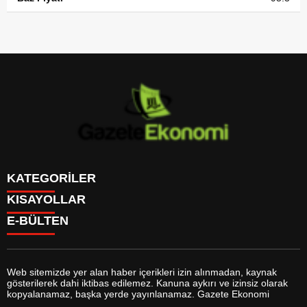
KATEGORİLER
KISAYOLLAR
GÜNDEM
E-BÜLTEN
DÜNYA
BURÇLAR
SİYASET
CANLI BORSA
EKONOMİ
CANLI SONUÇLAR
SPOR
CANLI TV
MAGAZİN
Web sitemizde yer alan haber içerikleri izin alınmadan, kaynak
FİKSTÜR
SAĞLIK
gösterilerek dahi iktibas edilemez. Kanuna aykırı ve izinsiz olarak
FİRMA EKLE
EĞİTİM
gazeteekonomi.com
e-bültenine abone olarak, tarafınıza haber,
kopyalanamaz, başka yerde yayınlanamaz. Gazete Ekonomi
FİRMA REHBERİ
YAŞAM
duyuru ve kampanya içerikli e-postaların gönderilmesini kabul etmiş