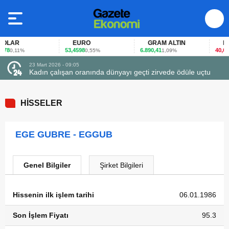
LAR
EURO
GRAM ALTIN
FAİ
78
53,4598
6.890,41
40,65
0,11%
0,55%
1,09%
-0
23 Mart 2026 - 09:05
Kadın çalışan oranında dünyayı geçti zirvede ödüle uçtu
HİSSELER
EGE GUBRE - EGGUB
Genel Bilgiler
Şirket Bilgileri
Hissenin ilk işlem tarihi
06.01.1986
Son İşlem Fiyatı
95.3