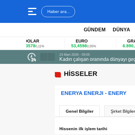
Haber ara...
GÜNDEM
DÜNYA
DOLAR
EURO
GRAM AL
45,3578
53,4598
6.890,41
0,11%
0,55%
1,0
23 Mart 2026 - 09:05
Kadın çalışan oranında dünyayı geç
HİSSELER
ENERYA ENERJI - ENERY
Genel Bilgiler
Şirket Bilgiler
Hissenin ilk işlem tarihi