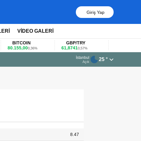
Giriş Yap
LERİ
VİDEO GALERİ
BITCOIN
GBP/TRY
EUR/USD
0.155,00
61,8741
1,1781
0,36%
0,57%
0,47%
23 Mart 2026 - 07:12
İstanbul
25 °
Firmalar gıda fuarlarını bu anket ile değe
Açık
8.47