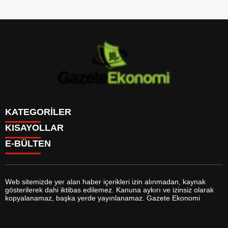
KATEGORİLER
KISAYOLLAR
GÜNDEM
E-BÜLTEN
DÜNYA
BURÇLAR
SİYASET
CANLI BORSA
EKONOMİ
CANLI SONUÇLAR
SPOR
CANLI TV
MAGAZİN
Web sitemizde yer alan haber içerikleri izin alınmadan, kaynak
FİKSTÜR
SAĞLIK
gösterilerek dahi iktibas edilemez. Kanuna aykırı ve izinsiz olarak
FİRMA EKLE
EĞİTİM
gazeteekonomi.com
e-bültenine abone olarak, tarafınıza haber,
kopyalanamaz, başka yerde yayınlanamaz. Gazete Ekonomi
FİRMA REHBERİ
YAŞAM
duyuru ve kampanya içerikli e-postaların gönderilmesini kabul etmiş
GAZETELER
TEKNOLOJİ
olursunuz.
HABER GÖNDER
KÜLTÜR SANAT
HAVA DURUMU
BİYOGRAFİLER