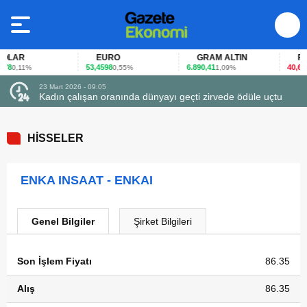
LAR
EURO
GRAM ALTIN
FAİZ
8
53,4598
6.890,41
40,65
0,11%
0,55%
1,09%
-0
23 Mart 2026 - 09:05
Kadın çalışan oranında dünyayı geçti zirvede ödüle uçtu
HİSSELER
ENKA INSAAT - ENKAI
Genel Bilgiler
Şirket Bilgileri
Son İşlem Fiyatı
86.35
Alış
86.35