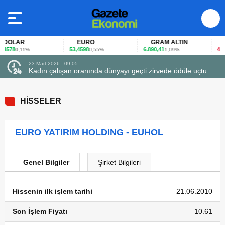
DOLAR
EURO
GRAM ALTIN
FA
3578
53,4598
6.890,41
40,65
0,11%
0,55%
1,09%
23 Mart 2026 - 09:05
Kadın çalışan oranında dünyayı geçti zirvede ödüle uçtu
HİSSELER
EURO YATIRIM HOLDING - EUHOL
Genel Bilgiler
Şirket Bilgileri
Hissenin ilk işlem tarihi
21.06.2010
Son İşlem Fiyatı
10.61