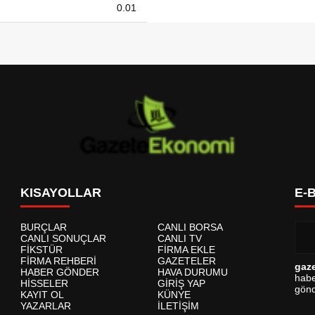
0.01
KISAYOLLAR
E-
BURÇLAR
CANLI BORSA
CANLI SONUÇLAR
CANLI TV
FİKSTÜR
FİRMA EKLE
FİRMA REHBERİ
GAZETELER
gaz
HABER GÖNDER
HAVA DURUMU
habe
HİSSELER
GİRİŞ YAP
gönd
KAYIT OL
KÜNYE
YAZARLAR
İLETİŞİM