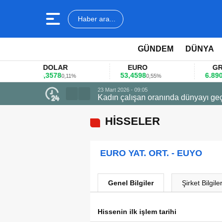
Haber ara...
GÜNDEM
DÜNYA
DOLAR
EURO
GRAM A
45,3578
53,4598
6.890,41
0,11%
0,55%
1,
23 Mart 2026 - 09:05
Kadın çalışan oranında dünyayı geç
HİSSELER
EURO YAT. ORT. - EUYO
Genel Bilgiler
Şirket Bilgiler
Hissenin ilk işlem tarihi