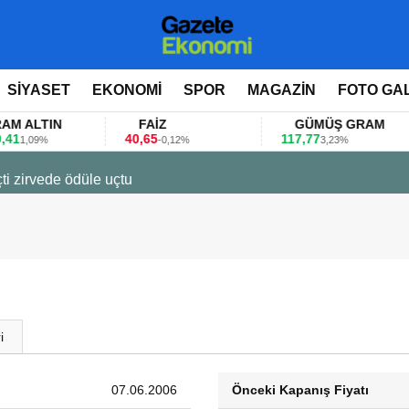
SİYASET
EKONOMİ
SPOR
MAGAZİN
FOTO GA
LTIN
FAİZ
GÜMÜŞ GRAM
40,65
117,77
09%
-0,12%
3,23%
ti zirvede ödüle uçtu
i
07.06.2006
Önceki Kapanış Fiyatı