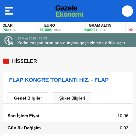
OLAR
EURO
GRAM ALTIN
FAİ
78
53,4598
6.890,41
40,65
0,11%
0,55%
1,09%
-
23 Mart 2026 - 09:05
Kadın çalışan oranında dünyayı geçti zirvede ödüle uçtu
HİSSELER
FLAP KONGRE TOPLANTI HIZ. - FLAP
Genel Bilgiler
Şirket Bilgileri
Son İşlem Fiyatı
10.06
Günlük Değişim
0.03