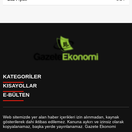
KATEGORİLER
KISAYOLLAR
GÜNDEM
E-BÜLTEN
DÜNYA
BURÇLAR
SİYASET
CANLI BORSA
EKONOMİ
CANLI SONUÇLAR
SPOR
CANLI TV
MAGAZİN
Web sitemizde yer alan haber içerikleri izin alınmadan, kaynak
FİKSTÜR
SAĞLIK
gösterilerek dahi iktibas edilemez. Kanuna aykırı ve izinsiz olarak
FİRMA EKLE
EĞİTİM
gazeteekonomi.com
e-bültenine abone olarak, tarafınıza haber,
kopyalanamaz, başka yerde yayınlanamaz. Gazete Ekonomi
FİRMA REHBERİ
YAŞAM
duyuru ve kampanya içerikli e-postaların gönderilmesini kabul etmiş