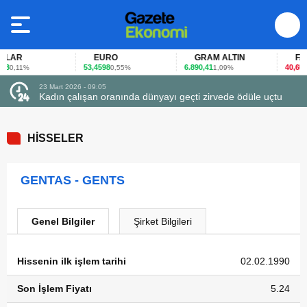
LAR
EURO
GRAM ALTIN
FAİZ
8
53,4598
6.890,41
40,65
0,11%
0,55%
1,09%
-0,
23 Mart 2026 - 09:05
Kadın çalışan oranında dünyayı geçti zirvede ödüle uçtu
HİSSELER
GENTAS - GENTS
Genel Bilgiler
Şirket Bilgileri
Hissenin ilk işlem tarihi
02.02.1990
Son İşlem Fiyatı
5.24