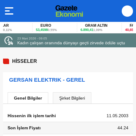
AR
EURO
GRAM ALTIN
FAİZ
53,4598
6.890,41
40,65
0,11%
0,55%
1,09%
-0,
23 Mart 2026 - 09:05
Kadın çalışan oranında dünyayı geçti zirvede ödüle uçtu
HİSSELER
GERSAN ELEKTRIK - GEREL
Genel Bilgiler
Şirket Bilgileri
Hissenin ilk işlem tarihi
11.05.2003
Son İşlem Fiyatı
44.24