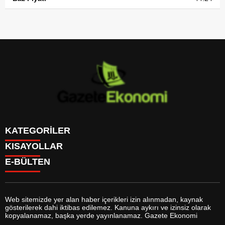
KATEGORİLER
KISAYOLLAR
GÜNDEM
E-BÜLTEN
DÜNYA
BURÇLAR
SİYASET
CANLI BORSA
EKONOMİ
CANLI SONUÇLAR
SPOR
CANLI TV
MAGAZİN
Web sitemizde yer alan haber içerikleri izin alınmadan, kaynak
FİKSTÜR
SAĞLIK
gösterilerek dahi iktibas edilemez. Kanuna aykırı ve izinsiz olarak
FİRMA EKLE
EĞİTİM
gazeteekonomi.com
e-bültenine abone olarak, tarafınıza haber,
kopyalanamaz, başka yerde yayınlanamaz. Gazete Ekonomi
FİRMA REHBERİ
YAŞAM
duyuru ve kampanya içerikli e-postaların gönderilmesini kabul etmiş