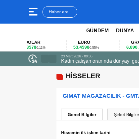
Haber ara...
GÜNDEM
DÜNYA
DOLAR
EURO
GRAM AL
45,3578
53,4598
6.890,41
0,11%
0,55%
1,0
23 Mart 2026 - 09:05
Kadın çalışan oranında dünyayı geç
HİSSELER
GIMAT MAGAZACILIK - GM
Genel Bilgiler
Şirket Bilgiler
Hissenin ilk işlem tarihi