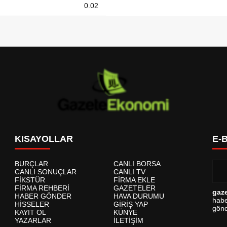
0.02
KISAYOLLAR
E-
BURÇLAR
CANLI BORSA
CANLI SONUÇLAR
CANLI TV
FİKSTÜR
FİRMA EKLE
FİRMA REHBERİ
GAZETELER
gaz
HABER GÖNDER
HAVA DURUMU
habe
HİSSELER
GİRİŞ YAP
gönd
KAYIT OL
KÜNYE
YAZARLAR
İLETİŞİM