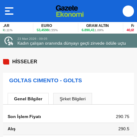
LAR
EURO
GRAM ALTIN
FAİZ
53,4598
6.890,41
40,65
0,11%
0,55%
1,09%
-0,
23 Mart 2026 - 09:05
Kadın çalışan oranında dünyayı geçti zirvede ödüle uçtu
HİSSELER
GOLTAS CIMENTO - GOLTS
Genel Bilgiler
Şirket Bilgileri
Son İşlem Fiyatı
290.75
Alış
290.5