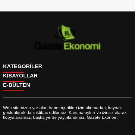
KATEGORİLER
KISAYOLLAR
GÜNDEM
E-BÜLTEN
DÜNYA
BURÇLAR
SİYASET
CANLI BORSA
EKONOMİ
CANLI SONUÇLAR
SPOR
CANLI TV
MAGAZİN
Web sitemizde yer alan haber içerikleri izin alınmadan, kaynak
FİKSTÜR
SAĞLIK
gösterilerek dahi iktibas edilemez. Kanuna aykırı ve izinsiz olarak
FİRMA EKLE
EĞİTİM
gazeteekonomi.com
e-bültenine abone olarak, tarafınıza haber,
kopyalanamaz, başka yerde yayınlanamaz. Gazete Ekonomi
FİRMA REHBERİ
YAŞAM
duyuru ve kampanya içerikli e-postaların gönderilmesini kabul etmiş
GAZETELER
TEKNOLOJİ
olursunuz.
HABER GÖNDER
KÜLTÜR SANAT
HAVA DURUMU
BİYOGRAFİLER