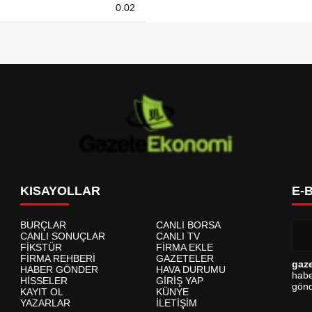
0.02
KISAYOLLAR
E-
BURÇLAR
CANLI BORSA
CANLI SONUÇLAR
CANLI TV
FİKSTÜR
FİRMA EKLE
FİRMA REHBERİ
GAZETELER
gaz
HABER GÖNDER
HAVA DURUMU
habe
HİSSELER
GİRİŞ YAP
gönd
KAYIT OL
KÜNYE
YAZARLAR
İLETİŞİM