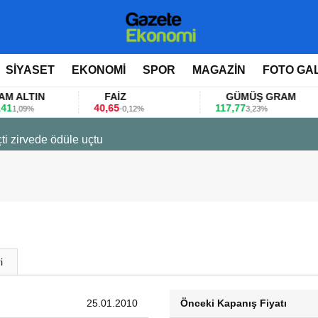
SİYASET
EKONOMİ
SPOR
MAGAZİN
FOTO GA
LTIN
FAİZ
GÜMÜŞ GRAM
40,65
117,77
8
09%
-0,12%
3,23%
ti zirvede ödüle uçtu
i
25.01.2010
Önceki Kapanış Fiyatı