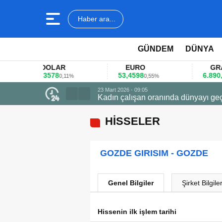
Haber ara...
GÜNDEM
DÜNYA
DOLAR
EURO
GRAM A
45,3578
53,4598
6.890,41
0,11%
0,55%
1,
23 Mart 2026 - 09:05
Kadın çalışan oranında dünyayı geç
HİSSELER
GOZDE GIRISIM - GOZDE
Genel Bilgiler
Şirket Bilgiler
Hissenin ilk işlem tarihi