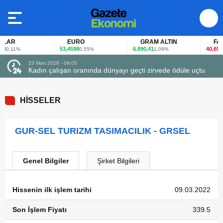
LAR
EURO
GRAM ALTIN
FAİZ
53,4598
6.890,41
40,65
0,11%
0,55%
1,09%
-0,
23 Mart 2026 - 09:05
Kadın çalışan oranında dünyayı geçti zirvede ödüle uçtu
HİSSELER
GUR-SEL TURIZM TASIMACILIK - GRSEL
Genel Bilgiler
Şirket Bilgileri
Hissenin ilk işlem tarihi
09.03.2022
Son İşlem Fiyatı
339.5