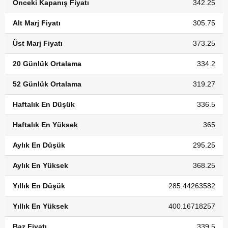
Önceki Kapanış Fiyatı
342.25
Alt Marj Fiyatı
305.75
Üst Marj Fiyatı
373.25
20 Günlük Ortalama
334.2
52 Günlük Ortalama
319.27
Haftalık En Düşük
336.5
Haftalık En Yüksek
365
Aylık En Düşük
295.25
Aylık En Yüksek
368.25
Yıllık En Düşük
285.44263582
Yıllık En Yüksek
400.16718257
Baz Fiyatı
339.5