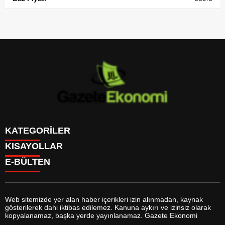
KATEGORİLER
KISAYOLLAR
GÜNDEM
E-BÜLTEN
DÜNYA
BURÇLAR
SİYASET
CANLI BORSA
EKONOMİ
CANLI SONUÇLAR
SPOR
CANLI TV
MAGAZİN
Web sitemizde yer alan haber içerikleri izin alınmadan, kaynak
FİKSTÜR
SAĞLIK
gösterilerek dahi iktibas edilemez. Kanuna aykırı ve izinsiz olarak
FİRMA EKLE
EĞİTİM
gazeteekonomi.com
e-bültenine abone olarak, tarafınıza haber,
kopyalanamaz, başka yerde yayınlanamaz. Gazete Ekonomi
FİRMA REHBERİ
YAŞAM
duyuru ve kampanya içerikli e-postaların gönderilmesini kabul etmiş