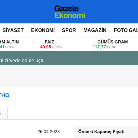
SİYASET
EKONOMİ
SPOR
MAGAZİN
FOTO GA
TIN
FAİZ
GÜMÜŞ GRAM
40,65
117,77
8
9%
-0,12%
3,23%
ti zirvede ödüle uçtu
THO
i
26.04.2023
Önceki Kapanış Fiyatı