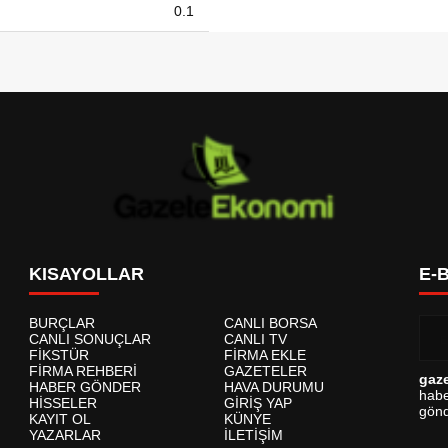
0.1
KISAYOLLAR
E-
BURÇLAR
CANLI BORSA
CANLI SONUÇLAR
CANLI TV
FİKSTÜR
FİRMA EKLE
FİRMA REHBERİ
GAZETELER
gaz
HABER GÖNDER
HAVA DURUMU
habe
HİSSELER
GİRİŞ YAP
gönd
KAYIT OL
KÜNYE
YAZARLAR
İLETİŞİM