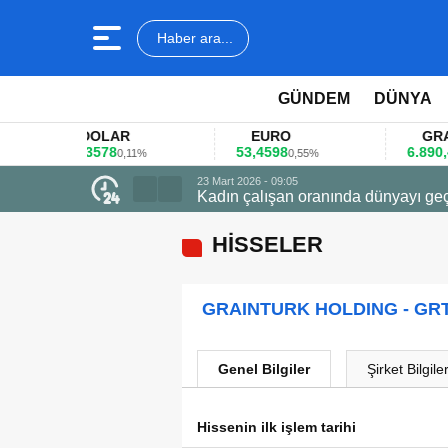
Haber ara...
GÜNDEM
DÜNYA
DOLAR
EURO
GRAM AL
45,3578
53,4598
6.890,41
0,11%
0,55%
1,0
23 Mart 2026 - 09:05
Kadın çalışan oranında dünyayı geç
HİSSELER
GRAINTURK HOLDING - GR
Genel Bilgiler
Şirket Bilgiler
Hissenin ilk işlem tarihi