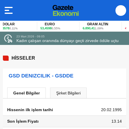
DOLAR
EURO
GRAM ALTIN
FA
3578
53,4598
6.890,41
40,65
0,11%
0,55%
1,09%
23 Mart 2026 - 09:05
Kadın çalışan oranında dünyayı geçti zirvede ödüle uçtu
HİSSELER
GSD DENIZCILIK - GSDDE
Genel Bilgiler
Şirket Bilgileri
Hissenin ilk işlem tarihi
20.02.1995
Son İşlem Fiyatı
13.14