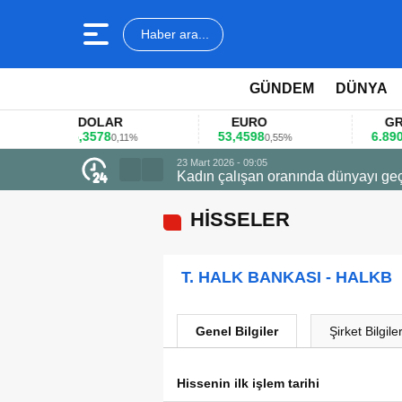
Haber ara...
GÜNDEM
DÜNYA
DOLAR
EURO
GRAM A
45,3578
53,4598
6.890,41
0,11%
0,55%
1,
23 Mart 2026 - 09:05
Kadın çalışan oranında dünyayı geç
HİSSELER
T. HALK BANKASI - HALKB
Genel Bilgiler
Şirket Bilgiler
Hissenin ilk işlem tarihi