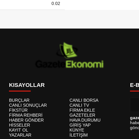
0.02
KISAYOLLAR
E-
BURÇLAR
CANLI BORSA
CANLI SONUÇLAR
CANLI TV
FİKSTÜR
FİRMA EKLE
FİRMA REHBERİ
GAZETELER
gaz
HABER GÖNDER
HAVA DURUMU
habe
HİSSELER
GİRİŞ YAP
gönd
KAYIT OL
KÜNYE
YAZARLAR
İLETİŞİM