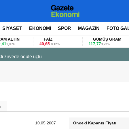
SİYASET
EKONOMİ
SPOR
MAGAZİN
FOTO GA
LTIN
FAİZ
GÜMÜŞ GRAM
40,65
117,77
09%
-0,12%
3,23%
ti zirvede ödüle uçtu
i
10.05.2007
Önceki Kapanış Fiyatı