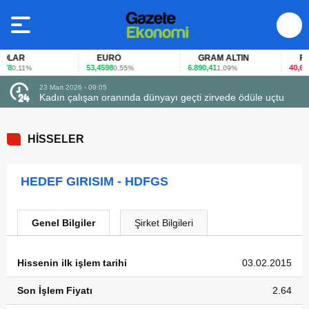
LAR
EURO
GRAM ALTIN
FAİZ
8
53,4598
6.890,41
40,65
0,11%
0,55%
1,09%
-0
23 Mart 2026 - 09:05
Kadın çalışan oranında dünyayı geçti zirvede ödüle uçtu
HİSSELER
HEDEF GIRISIM - HDFGS
Genel Bilgiler
Şirket Bilgileri
Hissenin ilk işlem tarihi
03.02.2015
Son İşlem Fiyatı
2.64