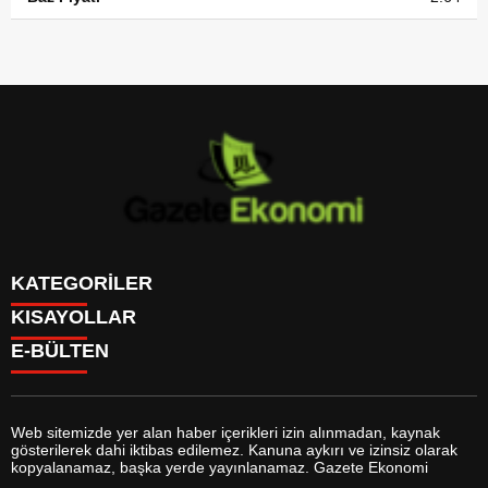
KATEGORİLER
KISAYOLLAR
GÜNDEM
E-BÜLTEN
DÜNYA
BURÇLAR
SİYASET
CANLI BORSA
EKONOMİ
CANLI SONUÇLAR
SPOR
CANLI TV
MAGAZİN
Web sitemizde yer alan haber içerikleri izin alınmadan, kaynak
FİKSTÜR
SAĞLIK
gösterilerek dahi iktibas edilemez. Kanuna aykırı ve izinsiz olarak
FİRMA EKLE
EĞİTİM
gazeteekonomi.com
e-bültenine abone olarak, tarafınıza haber,
kopyalanamaz, başka yerde yayınlanamaz. Gazete Ekonomi
FİRMA REHBERİ
YAŞAM
duyuru ve kampanya içerikli e-postaların gönderilmesini kabul etmiş