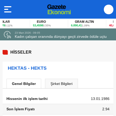
LAR
EURO
GRAM ALTIN
FAİ
78
53,4598
6.890,41
40,65
0,11%
0,55%
1,09%
-0
23 Mart 2026 - 09:05
Kadın çalışan oranında dünyayı geçti zirvede ödüle uçtu
HİSSELER
HEKTAS - HEKTS
Genel Bilgiler
Şirket Bilgileri
Hissenin ilk işlem tarihi
13.01.1986
Son İşlem Fiyatı
2.94