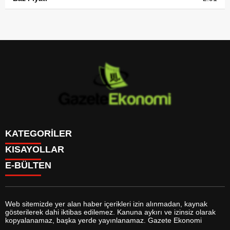
KATEGORİLER
KISAYOLLAR
GÜNDEM
E-BÜLTEN
DÜNYA
BURÇLAR
SİYASET
CANLI BORSA
EKONOMİ
CANLI SONUÇLAR
SPOR
CANLI TV
MAGAZİN
Web sitemizde yer alan haber içerikleri izin alınmadan, kaynak
FİKSTÜR
SAĞLIK
gösterilerek dahi iktibas edilemez. Kanuna aykırı ve izinsiz olarak
FİRMA EKLE
EĞİTİM
gazeteekonomi.com
e-bültenine abone olarak, tarafınıza haber,
kopyalanamaz, başka yerde yayınlanamaz. Gazete Ekonomi
FİRMA REHBERİ
YAŞAM
duyuru ve kampanya içerikli e-postaların gönderilmesini kabul etmiş