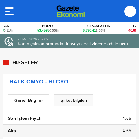
LAR
EURO
GRAM ALTIN
FAİZ
8
53,4598
6.890,41
40,65
0,11%
0,55%
1,09%
-0,
23 Mart 2026 - 09:05
Kadın çalışan oranında dünyayı geçti zirvede ödüle uçtu
HİSSELER
HALK GMYO - HLGYO
Genel Bilgiler
Şirket Bilgileri
Son İşlem Fiyatı
4.65
Alış
4.65