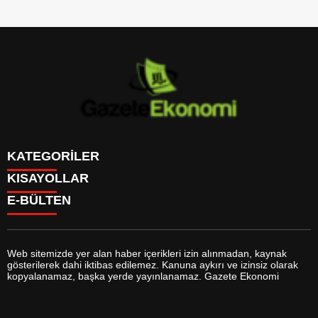
KATEGORİLER
KISAYOLLAR
GÜNDEM
E-BÜLTEN
DÜNYA
BURÇLAR
SİYASET
CANLI BORSA
EKONOMİ
CANLI SONUÇLAR
SPOR
CANLI TV
MAGAZİN
Web sitemizde yer alan haber içerikleri izin alınmadan, kaynak
FİKSTÜR
SAĞLIK
gösterilerek dahi iktibas edilemez. Kanuna aykırı ve izinsiz olarak
FİRMA EKLE
EĞİTİM
gazeteekonomi.com
e-bültenine abone olarak, tarafınıza haber,
kopyalanamaz, başka yerde yayınlanamaz. Gazete Ekonomi
FİRMA REHBERİ
YAŞAM
duyuru ve kampanya içerikli e-postaların gönderilmesini kabul etmiş
GAZETELER
TEKNOLOJİ
olursunuz.
HABER GÖNDER
KÜLTÜR SANAT
HAVA DURUMU
BİYOGRAFİLER