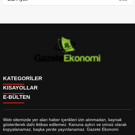
KATEGORİLER
KISAYOLLAR
GÜNDEM
E-BÜLTEN
DÜNYA
BURÇLAR
SİYASET
CANLI BORSA
EKONOMİ
CANLI SONUÇLAR
SPOR
CANLI TV
MAGAZİN
Web sitemizde yer alan haber içerikleri izin alınmadan, kaynak
FİKSTÜR
SAĞLIK
gösterilerek dahi iktibas edilemez. Kanuna aykırı ve izinsiz olarak
FİRMA EKLE
EĞİTİM
gazeteekonomi.com
e-bültenine abone olarak, tarafınıza haber,
kopyalanamaz, başka yerde yayınlanamaz. Gazete Ekonomi
FİRMA REHBERİ
YAŞAM
duyuru ve kampanya içerikli e-postaların gönderilmesini kabul etmiş