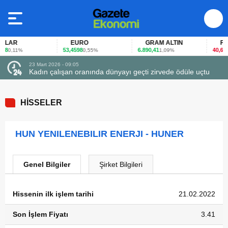
LAR
EURO
GRAM ALTIN
FAİZ
8
53,4598
6.890,41
40,65
0,11%
0,55%
1,09%
-0
23 Mart 2026 - 09:05
Kadın çalışan oranında dünyayı geçti zirvede ödüle uçtu
HİSSELER
HUN YENILENEBILIR ENERJI - HUNER
Genel Bilgiler
Şirket Bilgileri
Hissenin ilk işlem tarihi
21.02.2022
Son İşlem Fiyatı
3.41