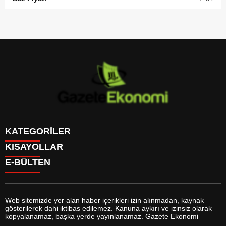
KATEGORİLER
KISAYOLLAR
GÜNDEM
E-BÜLTEN
DÜNYA
BURÇLAR
SİYASET
CANLI BORSA
EKONOMİ
CANLI SONUÇLAR
SPOR
CANLI TV
MAGAZİN
Web sitemizde yer alan haber içerikleri izin alınmadan, kaynak
FİKSTÜR
SAĞLIK
gösterilerek dahi iktibas edilemez. Kanuna aykırı ve izinsiz olarak
FİRMA EKLE
EĞİTİM
gazeteekonomi.com
e-bültenine abone olarak, tarafınıza haber,
kopyalanamaz, başka yerde yayınlanamaz. Gazete Ekonomi
FİRMA REHBERİ
YAŞAM
duyuru ve kampanya içerikli e-postaların gönderilmesini kabul etmiş