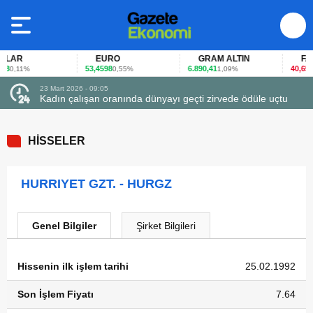
LAR
EURO
GRAM ALTIN
FAİZ
8
53,4598
6.890,41
40,65
0,11%
0,55%
1,09%
-0,
23 Mart 2026 - 09:05
Kadın çalışan oranında dünyayı geçti zirvede ödüle uçtu
HİSSELER
HURRIYET GZT. - HURGZ
Genel Bilgiler
Şirket Bilgileri
Hissenin ilk işlem tarihi
25.02.1992
Son İşlem Fiyatı
7.64