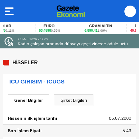
LAR
EURO
GRAM ALTIN
FAİ
78
53,4598
6.890,41
40,65
0,11%
0,55%
1,09%
-0
23 Mart 2026 - 09:05
Kadın çalışan oranında dünyayı geçti zirvede ödüle uçtu
HİSSELER
ICU GIRISIM - ICUGS
Genel Bilgiler
Şirket Bilgileri
Hissenin ilk işlem tarihi
05.07.2000
Son İşlem Fiyatı
5.43