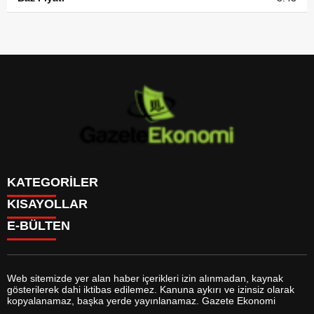
KATEGORİLER
KISAYOLLAR
GÜNDEM
E-BÜLTEN
DÜNYA
BURÇLAR
SİYASET
CANLI BORSA
EKONOMİ
CANLI SONUÇLAR
SPOR
CANLI TV
MAGAZİN
Web sitemizde yer alan haber içerikleri izin alınmadan, kaynak
FİKSTÜR
SAĞLIK
gösterilerek dahi iktibas edilemez. Kanuna aykırı ve izinsiz olarak
FİRMA EKLE
EĞİTİM
gazeteekonomi.com
e-bültenine abone olarak, tarafınıza haber,
kopyalanamaz, başka yerde yayınlanamaz. Gazete Ekonomi
FİRMA REHBERİ
YAŞAM
duyuru ve kampanya içerikli e-postaların gönderilmesini kabul etmiş