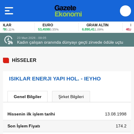
LAR
EURO
GRAM ALTIN
FAİ
78
53,4598
6.890,41
40,65
0,11%
0,55%
1,09%
-0
23 Mart 2026 - 09:05
Kadın çalışan oranında dünyayı geçti zirvede ödüle uçtu
HİSSELER
ISIKLAR ENERJI YAPI HOL. - IEYHO
Genel Bilgiler
Şirket Bilgileri
Hissenin ilk işlem tarihi
13.08.1998
Son İşlem Fiyatı
174.2