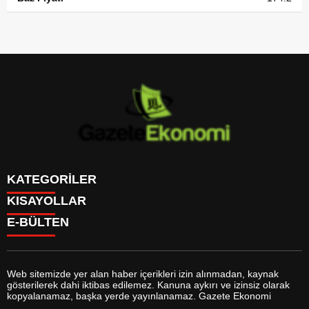
KATEGORİLER
KISAYOLLAR
GÜNDEM
E-BÜLTEN
DÜNYA
BURÇLAR
SİYASET
CANLI BORSA
EKONOMİ
CANLI SONUÇLAR
SPOR
CANLI TV
MAGAZİN
Web sitemizde yer alan haber içerikleri izin alınmadan, kaynak
FİKSTÜR
SAĞLIK
gösterilerek dahi iktibas edilemez. Kanuna aykırı ve izinsiz olarak
FİRMA EKLE
EĞİTİM
gazeteekonomi.com
e-bültenine abone olarak, tarafınıza haber,
kopyalanamaz, başka yerde yayınlanamaz. Gazete Ekonomi
FİRMA REHBERİ
YAŞAM
duyuru ve kampanya içerikli e-postaların gönderilmesini kabul etmiş