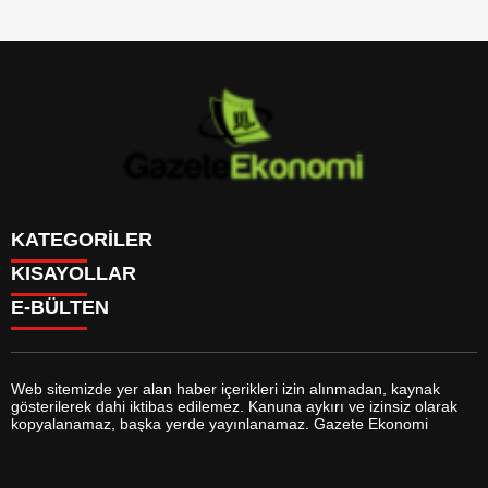
KATEGORİLER
KISAYOLLAR
GÜNDEM
E-BÜLTEN
DÜNYA
BURÇLAR
SİYASET
CANLI BORSA
EKONOMİ
CANLI SONUÇLAR
SPOR
CANLI TV
MAGAZİN
Web sitemizde yer alan haber içerikleri izin alınmadan, kaynak
FİKSTÜR
SAĞLIK
gösterilerek dahi iktibas edilemez. Kanuna aykırı ve izinsiz olarak
FİRMA EKLE
EĞİTİM
gazeteekonomi.com
e-bültenine abone olarak, tarafınıza haber,
kopyalanamaz, başka yerde yayınlanamaz. Gazete Ekonomi
FİRMA REHBERİ
YAŞAM
duyuru ve kampanya içerikli e-postaların gönderilmesini kabul etmiş
GAZETELER
TEKNOLOJİ
olursunuz.
HABER GÖNDER
KÜLTÜR SANAT
HAVA DURUMU
BİYOGRAFİLER