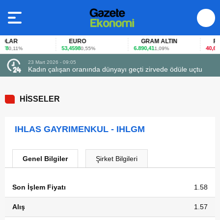
LAR
EURO
GRAM ALTIN
FAİZ
8
53,4598
6.890,41
40,65
0,11%
0,55%
1,09%
-0
23 Mart 2026 - 09:05
Kadın çalışan oranında dünyayı geçti zirvede ödüle uçtu
HİSSELER
IHLAS GAYRIMENKUL - IHLGM
Genel Bilgiler
Şirket Bilgileri
Son İşlem Fiyatı
1.58
Alış
1.57