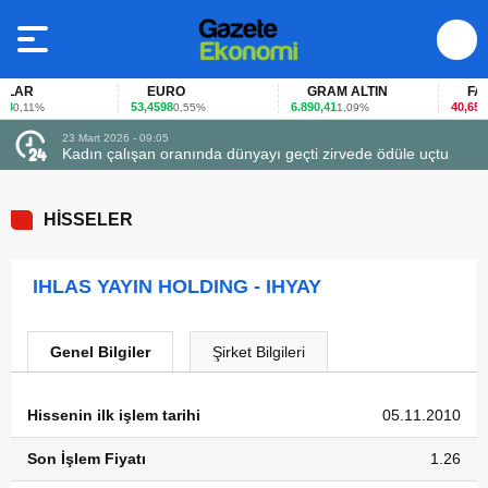
LAR
EURO
GRAM ALTIN
FAİZ
53,4598
6.890,41
40,65
0,11%
0,55%
1,09%
-0,
23 Mart 2026 - 09:05
Kadın çalışan oranında dünyayı geçti zirvede ödüle uçtu
HİSSELER
IHLAS YAYIN HOLDING - IHYAY
Genel Bilgiler
Şirket Bilgileri
Hissenin ilk işlem tarihi
05.11.2010
Son İşlem Fiyatı
1.26