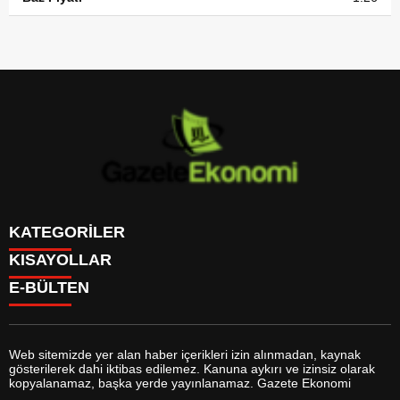
KATEGORİLER
KISAYOLLAR
GÜNDEM
E-BÜLTEN
DÜNYA
BURÇLAR
SİYASET
CANLI BORSA
EKONOMİ
CANLI SONUÇLAR
SPOR
CANLI TV
MAGAZİN
Web sitemizde yer alan haber içerikleri izin alınmadan, kaynak
FİKSTÜR
SAĞLIK
gösterilerek dahi iktibas edilemez. Kanuna aykırı ve izinsiz olarak
FİRMA EKLE
EĞİTİM
gazeteekonomi.com
e-bültenine abone olarak, tarafınıza haber,
kopyalanamaz, başka yerde yayınlanamaz. Gazete Ekonomi
FİRMA REHBERİ
YAŞAM
duyuru ve kampanya içerikli e-postaların gönderilmesini kabul etmiş