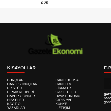
0.25
KISAYOLLAR
E-
BURÇLAR
CANLI BORSA
CANLI SONUÇLAR
CANLI TV
FİKSTÜR
FİRMA EKLE
FİRMA REHBERİ
GAZETELER
gaz
HABER GÖNDER
HAVA DURUMU
habe
HİSSELER
GİRİŞ YAP
gönd
KAYIT OL
KÜNYE
YAZARLAR
İLETİŞİM