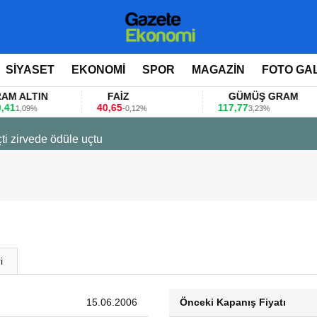
SİYASET
EKONOMİ
SPOR
MAGAZİN
FOTO GA
LTIN
FAİZ
GÜMÜŞ GRAM
40,65
117,77
09%
-0,12%
3,23%
ti zirvede ödüle uçtu
i
15.06.2006
Önceki Kapanış Fiyatı