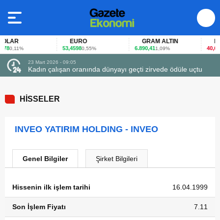
LAR
EURO
GRAM ALTIN
FAİ
78
53,4598
6.890,41
40,65
0,11%
0,55%
1,09%
-0
23 Mart 2026 - 09:05
Kadın çalışan oranında dünyayı geçti zirvede ödüle uçtu
HİSSELER
INVEO YATIRIM HOLDING - INVEO
Genel Bilgiler
Şirket Bilgileri
Hissenin ilk işlem tarihi
16.04.1999
Son İşlem Fiyatı
7.11