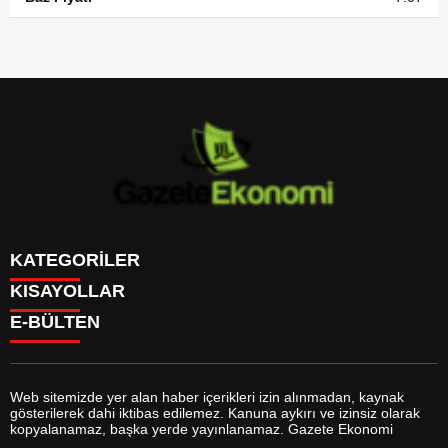
KATEGORİLER
KISAYOLLAR
GÜNDEM
E-BÜLTEN
DÜNYA
BURÇLAR
SİYASET
CANLI BORSA
EKONOMİ
CANLI SONUÇLAR
SPOR
CANLI TV
MAGAZİN
Web sitemizde yer alan haber içerikleri izin alınmadan, kaynak
FİKSTÜR
SAĞLIK
gösterilerek dahi iktibas edilemez. Kanuna aykırı ve izinsiz olarak
FİRMA EKLE
EĞİTİM
gazeteekonomi.com
e-bültenine abone olarak, tarafınıza haber,
kopyalanamaz, başka yerde yayınlanamaz. Gazete Ekonomi
FİRMA REHBERİ
YAŞAM
duyuru ve kampanya içerikli e-postaların gönderilmesini kabul etmiş