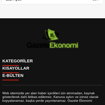
KATEGORİLER
KISAYOLLAR
GÜNDEM
E-BÜLTEN
DÜNYA
BURÇLAR
SİYASET
CANLI BORSA
EKONOMİ
CANLI SONUÇLAR
SPOR
CANLI TV
MAGAZİN
Web sitemizde yer alan haber içerikleri izin alınmadan, kaynak
FİKSTÜR
SAĞLIK
gösterilerek dahi iktibas edilemez. Kanuna aykırı ve izinsiz olarak
FİRMA EKLE
EĞİTİM
gazeteekonomi.com
e-bültenine abone olarak, tarafınıza haber,
kopyalanamaz, başka yerde yayınlanamaz. Gazete Ekonomi
FİRMA REHBERİ
YAŞAM
duyuru ve kampanya içerikli e-postaların gönderilmesini kabul etmiş