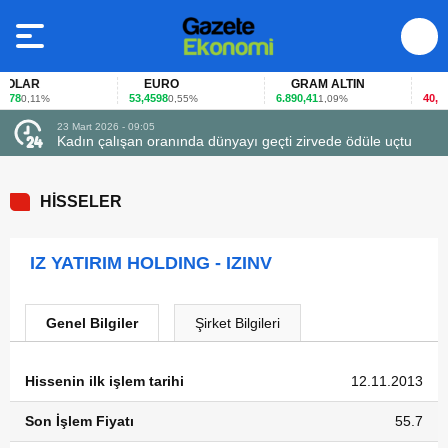
OLAR
EURO
GRAM ALTIN
FAİ
78
53,4598
6.890,41
40,65
0,11%
0,55%
1,09%
-
23 Mart 2026 - 09:05
Kadın çalışan oranında dünyayı geçti zirvede ödüle uçtu
HİSSELER
IZ YATIRIM HOLDING - IZINV
Genel Bilgiler
Şirket Bilgileri
Hissenin ilk işlem tarihi
12.11.2013
Son İşlem Fiyatı
55.7