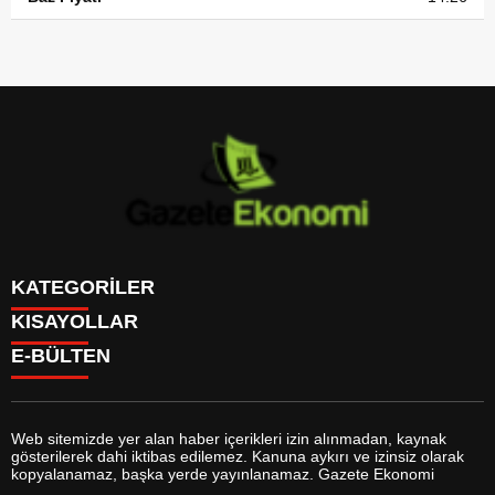
KATEGORİLER
KISAYOLLAR
GÜNDEM
E-BÜLTEN
DÜNYA
BURÇLAR
SİYASET
CANLI BORSA
EKONOMİ
CANLI SONUÇLAR
SPOR
CANLI TV
MAGAZİN
Web sitemizde yer alan haber içerikleri izin alınmadan, kaynak
FİKSTÜR
SAĞLIK
gösterilerek dahi iktibas edilemez. Kanuna aykırı ve izinsiz olarak
FİRMA EKLE
EĞİTİM
gazeteekonomi.com
e-bültenine abone olarak, tarafınıza haber,
kopyalanamaz, başka yerde yayınlanamaz. Gazete Ekonomi
FİRMA REHBERİ
YAŞAM
duyuru ve kampanya içerikli e-postaların gönderilmesini kabul etmiş