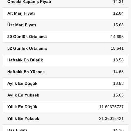
Önceki Kapanış Fiyatı
14.31
Alt Marj Fiyatı
12.84
Üst Marj Fiyatı
15.68
20 Günlük Ortalama
14.695
52 Günlük Ortalama
15.641
Haftalık En Düşük
13.58
Haftalık En Yüksek
14.63
Aylık En Düşük
13.58
Aylık En Yüksek
15.65
Yıllık En Düşük
11.69675727
Yıllık En Yüksek
21.36015421
Baz Fiyatı
14.26