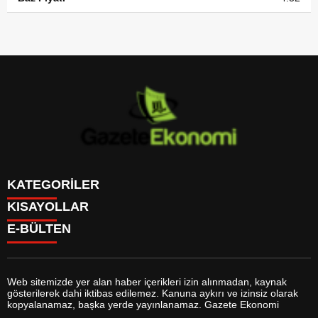
KATEGORİLER
KISAYOLLAR
GÜNDEM
E-BÜLTEN
DÜNYA
BURÇLAR
SİYASET
CANLI BORSA
EKONOMİ
CANLI SONUÇLAR
SPOR
CANLI TV
MAGAZİN
Web sitemizde yer alan haber içerikleri izin alınmadan, kaynak
FİKSTÜR
SAĞLIK
gösterilerek dahi iktibas edilemez. Kanuna aykırı ve izinsiz olarak
FİRMA EKLE
EĞİTİM
gazeteekonomi.com
e-bültenine abone olarak, tarafınıza haber,
kopyalanamaz, başka yerde yayınlanamaz. Gazete Ekonomi
FİRMA REHBERİ
YAŞAM
duyuru ve kampanya içerikli e-postaların gönderilmesini kabul etmiş