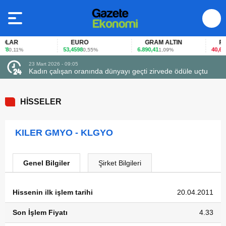
LAR
EURO
GRAM ALTIN
FAİZ
8
53,4598
6.890,41
40,65
0,11%
0,55%
1,09%
-0
23 Mart 2026 - 09:05
Kadın çalışan oranında dünyayı geçti zirvede ödüle uçtu
HİSSELER
KILER GMYO - KLGYO
Genel Bilgiler
Şirket Bilgileri
Hissenin ilk işlem tarihi
20.04.2011
Son İşlem Fiyatı
4.33