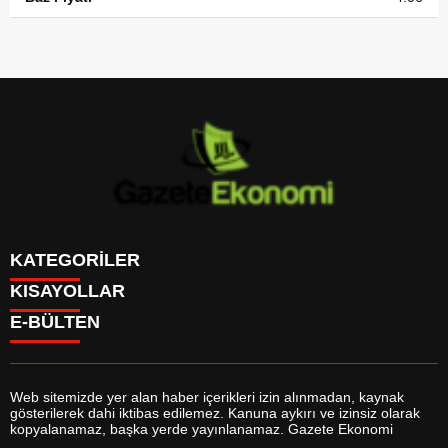
KATEGORİLER
KISAYOLLAR
GÜNDEM
E-BÜLTEN
DÜNYA
BURÇLAR
SİYASET
CANLI BORSA
EKONOMİ
CANLI SONUÇLAR
SPOR
CANLI TV
MAGAZİN
Web sitemizde yer alan haber içerikleri izin alınmadan, kaynak
FİKSTÜR
SAĞLIK
gösterilerek dahi iktibas edilemez. Kanuna aykırı ve izinsiz olarak
FİRMA EKLE
EĞİTİM
gazeteekonomi.com
e-bültenine abone olarak, tarafınıza haber,
kopyalanamaz, başka yerde yayınlanamaz. Gazete Ekonomi
FİRMA REHBERİ
YAŞAM
duyuru ve kampanya içerikli e-postaların gönderilmesini kabul etmiş