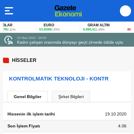
OLAR
EURO
GRAM ALTIN
FAİ
78
53,4598
6.890,41
40,65
0,11%
0,55%
1,09%
-
23 Mart 2026 - 09:05
Kadın çalışan oranında dünyayı geçti zirvede ödüle uçtu
HİSSELER
KONTROLMATIK TEKNOLOJI - KONTR
Genel Bilgiler
Şirket Bilgileri
Hissenin ilk işlem tarihi
19.10.2020
Son İşlem Fiyatı
4.06