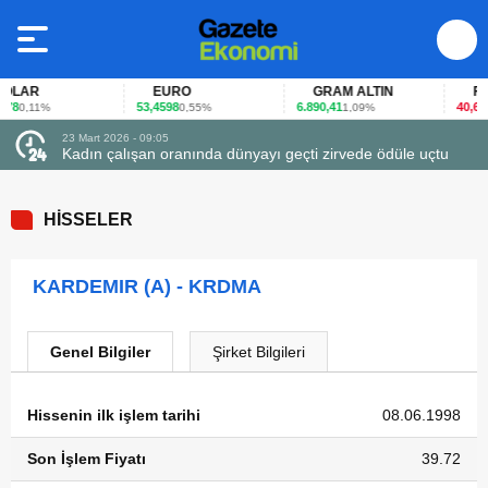
LAR
EURO
GRAM ALTIN
FAİZ
8
53,4598
6.890,41
40,65
0,11%
0,55%
1,09%
-0
23 Mart 2026 - 09:05
Kadın çalışan oranında dünyayı geçti zirvede ödüle uçtu
HİSSELER
KARDEMIR (A) - KRDMA
Genel Bilgiler
Şirket Bilgileri
Hissenin ilk işlem tarihi
08.06.1998
Son İşlem Fiyatı
39.72