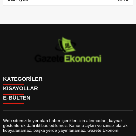
KATEGORİLER
KISAYOLLAR
GÜNDEM
E-BÜLTEN
DÜNYA
BURÇLAR
SİYASET
CANLI BORSA
EKONOMİ
CANLI SONUÇLAR
SPOR
CANLI TV
MAGAZİN
Web sitemizde yer alan haber içerikleri izin alınmadan, kaynak
FİKSTÜR
SAĞLIK
gösterilerek dahi iktibas edilemez. Kanuna aykırı ve izinsiz olarak
FİRMA EKLE
EĞİTİM
gazeteekonomi.com
e-bültenine abone olarak, tarafınıza haber,
kopyalanamaz, başka yerde yayınlanamaz. Gazete Ekonomi
FİRMA REHBERİ
YAŞAM
duyuru ve kampanya içerikli e-postaların gönderilmesini kabul etmiş