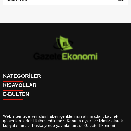
KATEGORİLER
KISAYOLLAR
GÜNDEM
E-BÜLTEN
DÜNYA
BURÇLAR
SİYASET
CANLI BORSA
EKONOMİ
CANLI SONUÇLAR
SPOR
CANLI TV
MAGAZİN
Web sitemizde yer alan haber içerikleri izin alınmadan, kaynak
FİKSTÜR
SAĞLIK
gösterilerek dahi iktibas edilemez. Kanuna aykırı ve izinsiz olarak
FİRMA EKLE
EĞİTİM
gazeteekonomi.com
e-bültenine abone olarak, tarafınıza haber,
kopyalanamaz, başka yerde yayınlanamaz. Gazete Ekonomi
FİRMA REHBERİ
YAŞAM
duyuru ve kampanya içerikli e-postaların gönderilmesini kabul etmiş