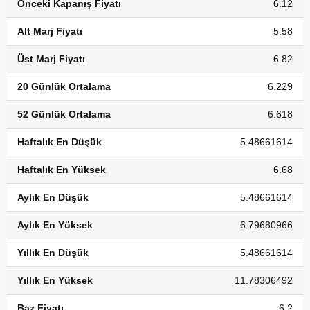
Önceki Kapanış Fiyatı
6.12
Alt Marj Fiyatı
5.58
Üst Marj Fiyatı
6.82
20 Günlük Ortalama
6.229
52 Günlük Ortalama
6.618
Haftalık En Düşük
5.48661614
Haftalık En Yüksek
6.68
Aylık En Düşük
5.48661614
Aylık En Yüksek
6.79680966
Yıllık En Düşük
5.48661614
Yıllık En Yüksek
11.78306492
Baz Fiyatı
6.2