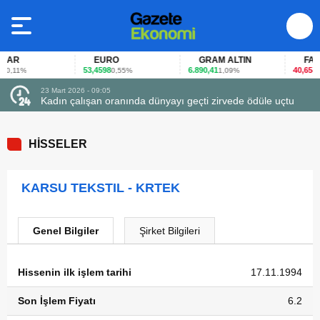
AR
EURO
GRAM ALTIN
FAİZ
53,4598
6.890,41
40,65
0,11%
0,55%
1,09%
-0,1
23 Mart 2026 - 09:05
Kadın çalışan oranında dünyayı geçti zirvede ödüle uçtu
HİSSELER
KARSU TEKSTIL - KRTEK
Genel Bilgiler
Şirket Bilgileri
Hissenin ilk işlem tarihi
17.11.1994
Son İşlem Fiyatı
6.2