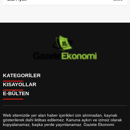
KATEGORİLER
KISAYOLLAR
GÜNDEM
E-BÜLTEN
DÜNYA
BURÇLAR
SİYASET
CANLI BORSA
EKONOMİ
CANLI SONUÇLAR
SPOR
CANLI TV
MAGAZİN
Web sitemizde yer alan haber içerikleri izin alınmadan, kaynak
FİKSTÜR
SAĞLIK
gösterilerek dahi iktibas edilemez. Kanuna aykırı ve izinsiz olarak
FİRMA EKLE
EĞİTİM
gazeteekonomi.com
e-bültenine abone olarak, tarafınıza haber,
kopyalanamaz, başka yerde yayınlanamaz. Gazete Ekonomi
FİRMA REHBERİ
YAŞAM
duyuru ve kampanya içerikli e-postaların gönderilmesini kabul etmiş