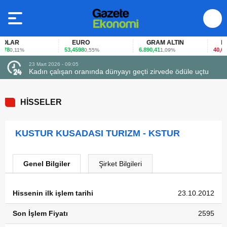
LAR
EURO
GRAM ALTIN
FAİ
78
53,4598
6.890,41
40,65
0,11%
0,55%
1,09%
-0
23 Mart 2026 - 09:05
Kadın çalışan oranında dünyayı geçti zirvede ödüle uçtu
HİSSELER
KUSTUR KUSADASI TURIZM - KSTUR
Genel Bilgiler
Şirket Bilgileri
Hissenin ilk işlem tarihi
23.10.2012
Son İşlem Fiyatı
2595